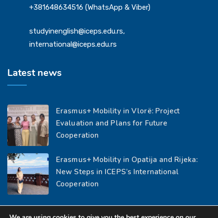
+381648634516 (WhatsApp & Viber)
studyinenglish@iceps.edu.rs,
international@iceps.edu.rs
Latest news
Erasmus+ Mobility in Vlorë: Project
Evaluation and Plans for Future
Cooperation
Erasmus+ Mobility in Opatija and Rijeka:
New Steps in ICEPS’s International
Cooperation
We are using cookies to give you the best experience on our