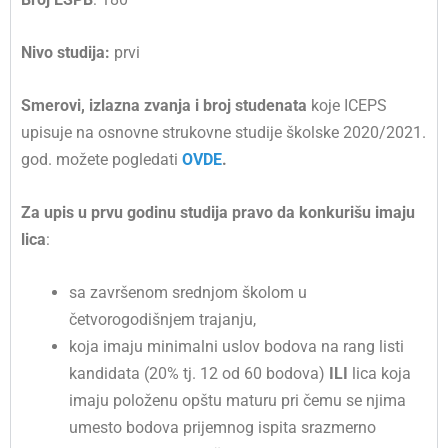
Nivo studija:
prvi
Smerovi, izlazna zvanja i broj studenata
koje ICEPS
upisuje na osnovne strukovne studije školske 2020/2021.
god. možete pogledati
OVDE
.
Za
upis
u
prvu
godinu
studija
pravo
da
konkurišu
imaju
lica
:
sa završenom srednjom školom u
četvorogodišnjem trajanju,
koja imaju minimalni uslov bodova na rang listi
kandidata (20% tj. 12 od 60 bodova)
ILI
lica koja
imaju položenu opštu maturu pri čemu se njima
umesto bodova prijemnog ispita srazmerno